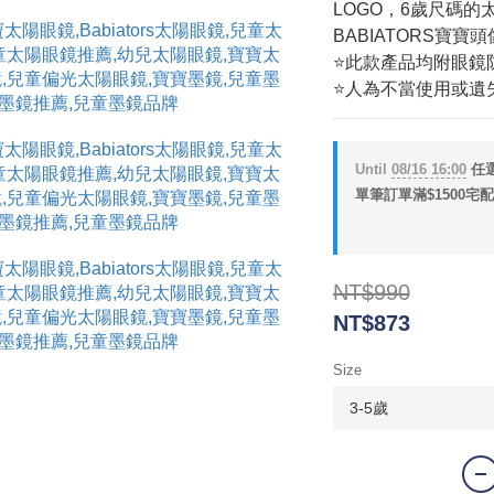
LOGO，6歲尺碼
BABIATORS寶寶
⭐此款產品均附眼鏡
⭐人為不當使用或遺
Until
08/16 16:00
任選1
單筆訂單滿$1500宅配/
NT$990
NT$873
Size