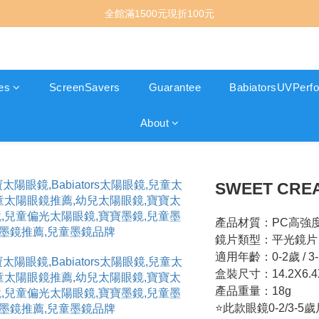
全館滿1500元現折100元
es
ScreenSavers
Guarantee
BabiatorsUVPerfo
About
SWEET CRE
產品材質：PC高強
鏡片類型：平光鏡片
適用年齡：0-2歲 / 3
盒裝尺寸：14.2X6.4
產品重量：18g
⭐此款眼鏡0-2/3-5