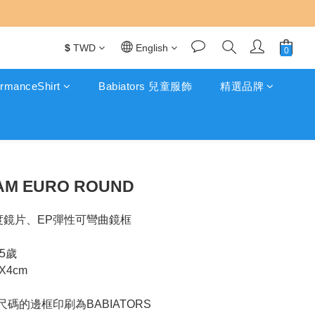
$
TWD
English
rmanceShirt
Babiators 兒童服飾
精選品牌
BUY NOW
AM EURO ROUND
度鏡片、EP彈性可彎曲鏡框
-5歲
X4cm
歲尺碼的邊框印刷為BABIATORS 