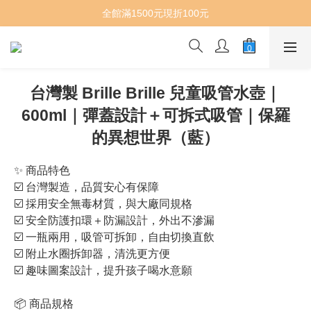
全館滿1500元現折100元
台灣製 Brille Brille 兒童吸管水壺｜
600ml｜彈蓋設計＋可拆式吸管｜保羅
的異想世界（藍）
✨ 商品特色
☑️ 台灣製造，品質安心有保障
☑️ 採用安全無毒材質，與大廠同規格
☑️ 安全防護扣環＋防漏設計，外出不滲漏
☑️ 一瓶兩用，吸管可拆卸，自由切換直飲
☑️ 附止水圈拆卸器，清洗更方便
☑️ 趣味圖案設計，提升孩子喝水意願
📦 商品規格