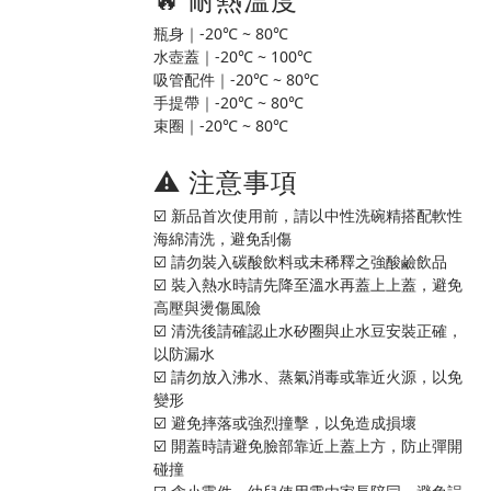
瓶身｜-20℃ ~ 80℃
水壺蓋｜-20℃ ~ 100℃
吸管配件｜-20℃ ~ 80℃
手提帶｜-20℃ ~ 80℃
束圈｜-20℃ ~ 80℃
⚠️ 注意事項
☑️ 新品首次使用前，請以中性洗碗精搭配軟性
海綿清洗，避免刮傷
☑️ 請勿裝入碳酸飲料或未稀釋之強酸鹼飲品
☑️ 裝入熱水時請先降至溫水再蓋上上蓋，避免
高壓與燙傷風險
☑️ 清洗後請確認止水矽圈與止水豆安裝正確，
以防漏水
☑️ 請勿放入沸水、蒸氣消毒或靠近火源，以免
變形
☑️ 避免摔落或強烈撞擊，以免造成損壞
☑️ 開蓋時請避免臉部靠近上蓋上方，防止彈開
碰撞