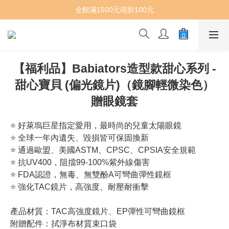
全館滿1500元現折100元
【福利品】Babiators造型款甜心系列 -
甜心寶貝 (偏光鏡片)（鏡腳輕微染色）
贈眼鏡套
⭐ 好萊塢巨星指定愛用，最時尚的兒童太陽眼鏡
⭐ 全球一年內遺失、毀損皆可保固換新
⭐ 通過歐盟、美國ASTM、CPSC、CPSIA安全規範
⭐ 抗UV400，阻擋99-100%紫外線傷害
⭐ FDA認證，無毒、無雙酚A可彎曲彈性鏡框
⭐ 強化TAC鏡片，高強度、耐壓耐衝擊
產品材質：TAC高強度鏡片、EP彈性可彎曲鏡框 
附贈配件：拭淨布材質束口袋