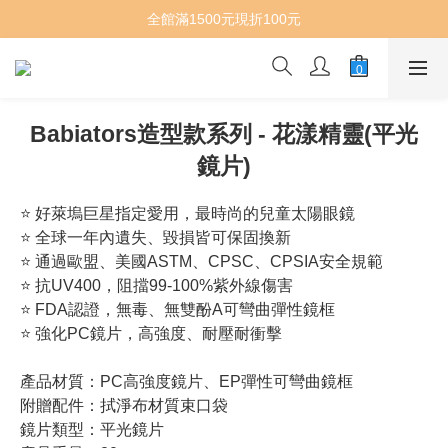
全館滿1500元現折100元
Babiators造型款系列 - 花漾精靈(平光
鏡片)
⭐ 好萊塢巨星指定愛用，最時尚的兒童太陽眼鏡
⭐ 全球一年內遺失、毀損皆可保固換新
⭐ 通過歐盟、美國ASTM、CPSC、CPSIA安全規範
⭐ 抗UV400，阻擋99-100%紫外線傷害
⭐ FDA認證，無毒、無雙酚A可彎曲彈性鏡框
⭐ 強化PC鏡片，高強度、耐壓耐衝擊
產品材質：PC高強度鏡片、EP彈性可彎曲鏡框 
附贈配件：拭淨布材質束口袋
鏡片類型：平光鏡片 