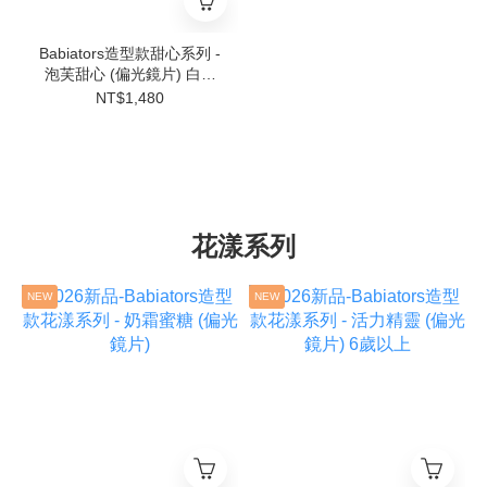
Babiators造型款甜心系列 -
泡芙甜心 (偏光鏡片) 白框
6歲以上
NT$1,480
花漾系列
NEW
NEW