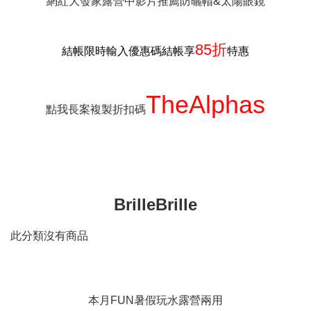
網紅大發家露營中影片推薦防曬帽&太陽眼鏡
85折
結帳限時輸入優惠碼結帳享
特惠
TheAlphas
點我長案複製折扣碼
BrilleBrille
此分類沒有商品
本月FUN暑假玩水露營兩用