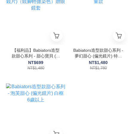
【福利品】Babiators造型
Babiators造型款甜心系列 -
款甜心系列 - 甜心寶貝 (偏
夢幻甜心 (偏光鏡片) 特殊
光鏡片)（鏡腳輕微染色）
限量款
NT$699
NT$1,480
贈眼鏡套
NT$1,480
NT$1,780