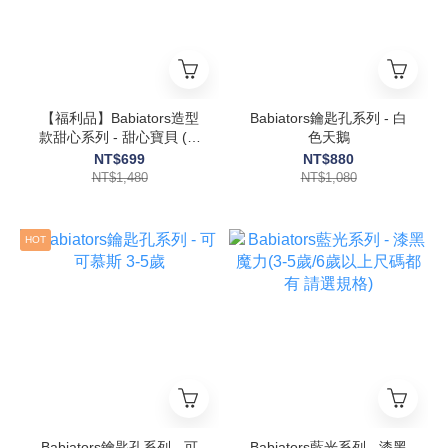
【福利品】Babiators造型
Babiators鑰匙孔系列 - 白
款甜心系列 - 甜心寶貝 (偏
色天鵝
光鏡片)（鏡腳輕微染色）
NT$699
NT$880
贈眼鏡套
NT$1,480
NT$1,080
HOT
Babiators鑰匙孔系列 - 可
Babiators藍光系列 - 漆黑