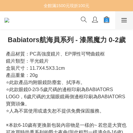
全館滿1500元現折100元
Babiators航海員系列 - 漆黑魔力 0-2歲
產品材質：PC高強度鏡片、EP彈性可彎曲鏡框
鏡片類型：平光鏡片
盒裝尺寸：11.7X4.5X3.1cm
產品重量：20g
⭐此款產品均附眼鏡防塵套、拭淨布。
⭐此款眼鏡0-2/3-5歲尺碼的邊框印刷為BABIATORS 
LOGO，6歲尺碼的太陽眼鏡兩側邊框印刷為BABIATORS
寶寶頭像。
⭐人為不當使用或遺失恕不提供免費保固服務。
※本款6-10歲有更換新包裝內容物是一樣的~ 若您是大寶也
可改買時尚秀系列的爵士夜曲(與此框型一樣適合8-16歲)