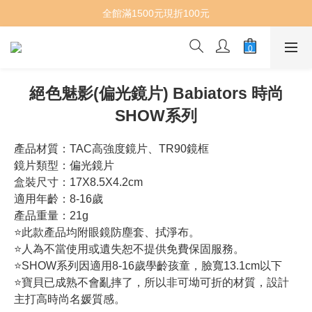
全館滿1500元現折100元
絕色魅影(偏光鏡片) Babiators 時尚
SHOW系列
產品材質：TAC高強度鏡片、TR90鏡框
鏡片類型：偏光鏡片
盒裝尺寸：17X8.5X4.2cm
適用年齡：8-16歲
產品重量：21g
⭐此款產品均附眼鏡防塵套、拭淨布。
⭐人為不當使用或遺失恕不提供免費保固服務。
⭐SHOW系列因適用8-16歲學齡孩童，臉寬13.1cm以下
⭐寶貝已成熟不會亂摔了，所以非可坳可折的材質，設計
主打高時尚名媛質感。