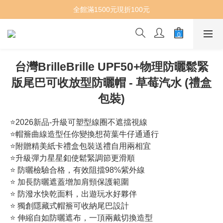
全館滿1500元現折100元
台灣BrilleBrille UPF50+物理防曬鬆緊
版尾巴可收放型防曬帽 - 草莓汽水 (禮盒
包裝)
⭐2026新品-升級可塑型線圈不遮擋視線
⭐帽簷曲線造型任你變換想荷葉牛仔通通行
⭐附贈精美紙卡禮盒包裝送禮自用兩相宜
⭐升級彈力星星釦使鬆緊調節更滑順
⭐ 防曬檢驗合格，有效阻擋98%紫外線
⭐ 加長防曬遮蓋增加肩頸保護範圍
⭐ 防潑水快乾面料，出遊玩水好夥伴 
⭐ 獨創隱藏式帽簷可收納尾巴設計
⭐ 伸縮自如防曬遮布，一頂兩戴切換造型