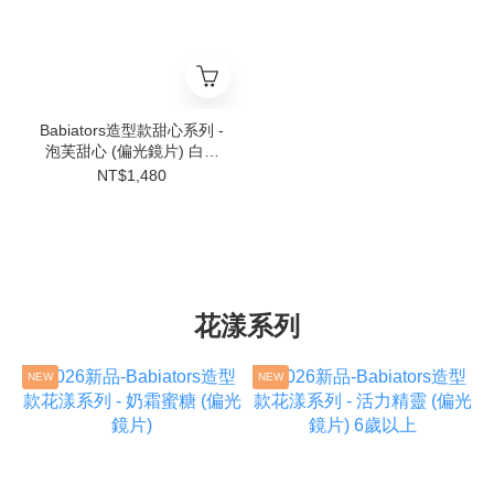
Babiators造型款甜心系列 -
泡芙甜心 (偏光鏡片) 白框
6歲以上
NT$1,480
花漾系列
NEW
NEW