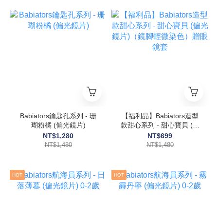
Babiators鑰匙孔系列 - 珊
【福利品】Babiators造型
瑚粉橘 (偏光鏡片)
款甜心系列 - 甜心寶貝 (偏
光鏡片)（鏡腳輕微染色）
NT$1,280
NT$699
贈眼鏡套
NT$1,480
NT$1,480
HOT
HOT