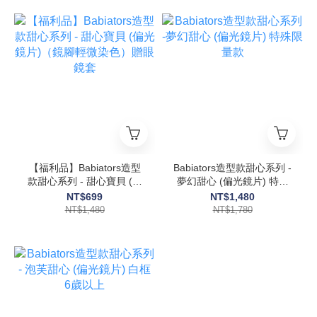
【福利品】Babiators造型
Babiators造型款甜心系列 -
款甜心系列 - 甜心寶貝 (偏
夢幻甜心 (偏光鏡片) 特殊
光鏡片)（鏡腳輕微染色）
限量款
NT$699
NT$1,480
贈眼鏡套
NT$1,480
NT$1,780